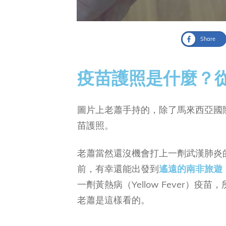
Share
疫苗護照是什麼？
圖片上老蕭手持的，除了馬來西亞國
苗護照。
老蕭當然還沒機會打上一劑武漢肺炎的
前，有幸還能出發到
遙遠的南非旅遊
一劑黃熱病（Yellow Fever
老蕭是這樣看的。