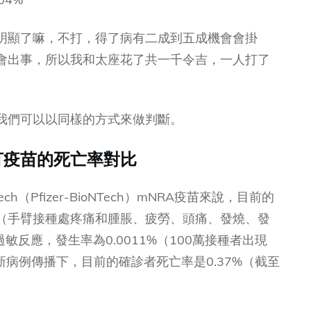
明顯了嘛，不打，得了病有二成到五成機會會掛
會出事，所以我和太座花了共一千令吉，一人打了
我們可以以同樣的方式來做判斷。
不打疫苗的死亡率對比
h（Pfizer-BioNTech）mNRA疫苗來說，目前的
（手臂接種處疼痛和腫脹、疲勞、頭痛、發燒、發
s過敏反應，發生率為0.0011%（100萬接種者出現
新病例傳播下，目前的確診者死亡率是0.37%（截至