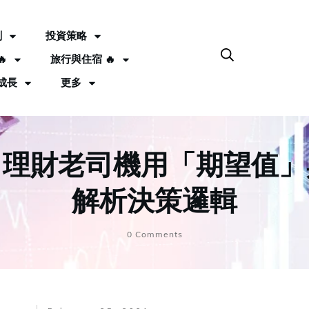
劃
投資策略

旅行與住宿 🔥
成長
更多
？理財老司機用「期望值」
解析決策邏輯
0
Comments