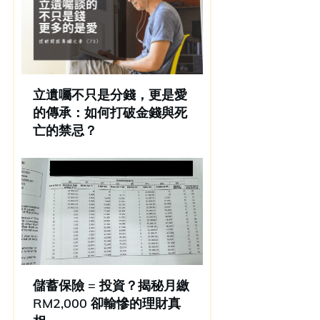
立遺囑不只是分錢，更是愛
的傳承：如何打破金錢與死
亡的禁忌？
儲蓄保險 = 投資？揭秘月繳
RM2,000 卻輸慘的理財真