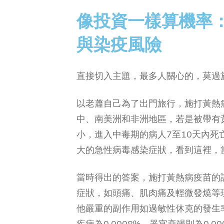
像投資一樣算機率
與染疫風險
直接切入主題，最多人關心的，莫過
以老蕭自己為了出門旅行，施打黃熱
中、南美洲和非洲地區，若是被帶有
小，進入中毒期的病人7至10天內死亡
大的急性病毒感染症狀，看到這裡，
當時得出的答案，施打黃熱病疫苗的話
症狀，如頭痛、肌肉痛及輕微發燒等
他嚴重的副作用如過敏性休克的發生率為
疾病為0.0008%，器官衰竭則為0.00