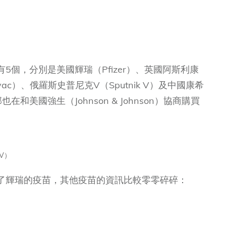
5個，分別是美國輝瑞（Pfizer）、英國阿斯利康
novac）、俄羅斯史普尼克V（Sputnik V）及中國康希
也在和美國強生（Johnson & Johnson）協商購買
V）
了輝瑞的疫苗，其他疫苗的資訊比較零零碎碎：