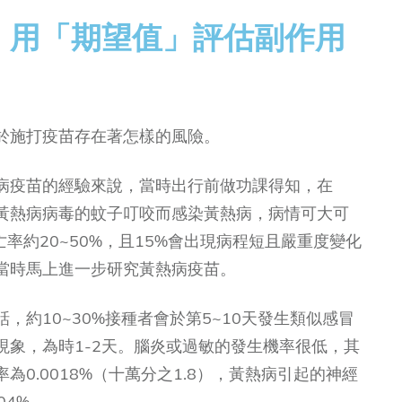
：用「期望值」評估副作用
於施打疫苗存在著怎樣的風險。
病疫苗的經驗來說，當時出行前做功課得知，在
黃熱病病毒的蚊子叮咬而感染黃熱病，病情可大可
率約20~50%，且15%會出現病程短且嚴重度變化
當時馬上進一步研究黃熱病疫苗。
，約10~30%接種者會於第5~10天發生類似感冒
現象，為時1-2天。腦炎或過敏的發生機率很低，其
0.0018%（十萬分之1.8），黃熱病引起的神經
04%