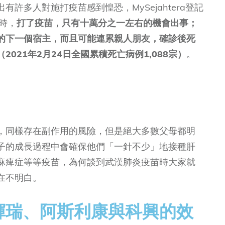
許多人對施打疫苗感到惶恐，MySejahtera登記
時，
打了疫苗，只有十萬分之一左右的機會出事；
的下一個宿主，而且可能連累親人朋友，確診後死
021年2月24日全國累積死亡病例1,088宗）
。
，同樣存在副作用的風險，但是絕大多數父母都明
子的成長過程中會確保他們「一針不少」地接種肝
麻痺症等等疫苗，為何談到武漢肺炎疫苗時大家就
在不明白。
輝瑞、阿斯利康與科興的效