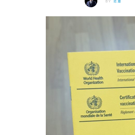
BY
老蕭