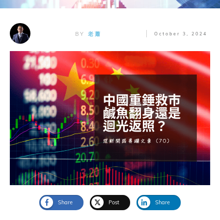
BY
老蕭
October 3, 2024
Share
Post
Share