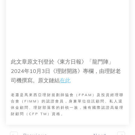
此文章原文刊登於《東方日報》「龍門陣」
2024年10月3日《理財開路》專欄，由理財老
司機撰寫。原文鏈結
在此
老蕭是馬來西亞理財規劃師協會（FPAM）及投資經理聯
合會（FIMM）的認證會員，身兼單位信託顧問、私人退
休金顧問、理財部落客的斜槓一族，擁有國際認證高級理
財顧問（CFP TM）資格。